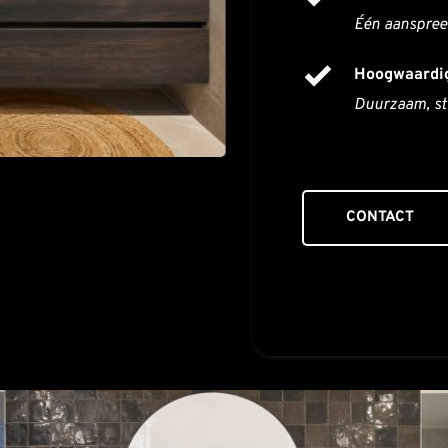
Één aanspreek
Hoogwaardig
Duurzaam, stij
CONTACT