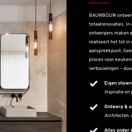
BAUWBOUW ontwerpt e
totaalrenovaties. In
ontwerpers maken e
realiseert het tot in
aanspreekpunt. Geen
proces voor keukens
verbouwingen – duur
Eigen showr
Inspiratie en 
Ontwerp & u
Architecten, 
Alles onder 