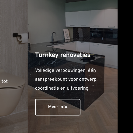
Turnkey renovaties
Volledige verbouwingen: één 
aanspreekpunt voor ontwerp, 
tot 
coördinatie en uitvoering.
Meer info