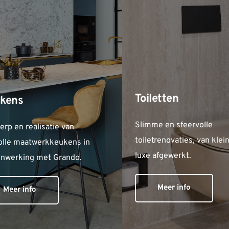
Toiletten
kens
Slimme en sfeervolle 
rp en realisatie van 
toiletrenovaties, van klein 
volle maatwerkkeukens in 
luxe afgewerkt.
nwerking met Grando.
Meer info
Meer info