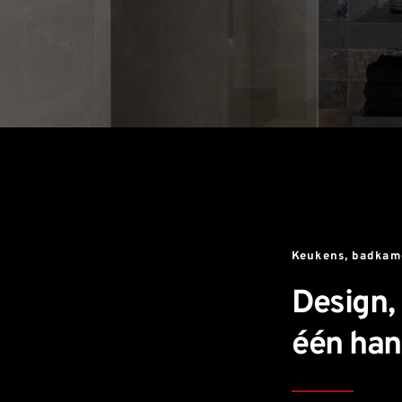
Keukens, badkame
Design,
één ha