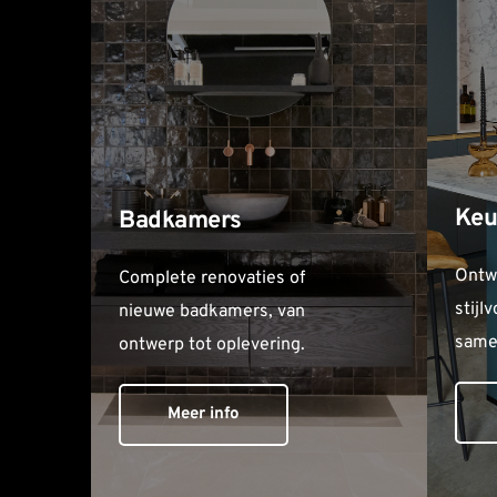
Keu
Badkamers
Ontwe
Complete renovaties of 
stijl
nieuwe badkamers, van 
same
ontwerp tot oplevering.
Meer info