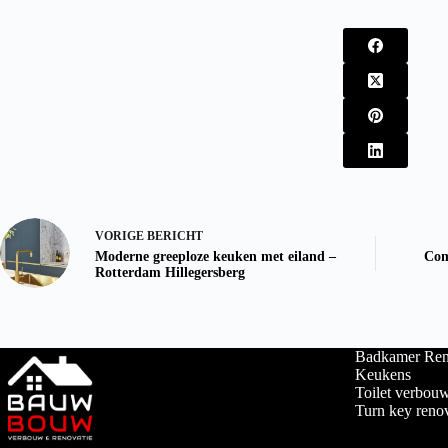
VORIGE
BERICHT
Moderne greeploze keuken met eiland –
Com
Rotterdam Hillegersberg
Badkamer Ren
Keukens
Toilet verbou
Turn key renov