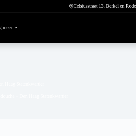
Celsiusstraat 13, Berkel en Rode
g meer
n Haag Statenkwartier
pdouche – Den Haag Statenkwartier