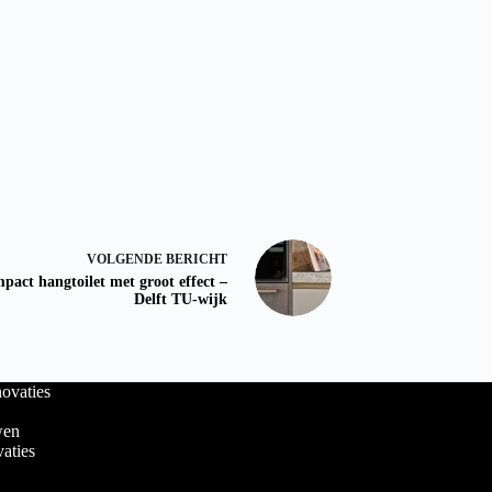
VOLGENDE
BERICHT
pact hangtoilet met groot effect –
Delft TU-wijk
ovaties
wen
aties